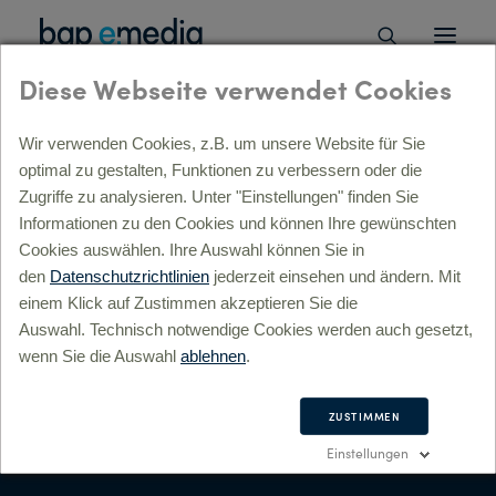
Diese Webseite verwendet Cookies
Wir verwenden Cookies, z.B. um unsere Website für Sie
optimal zu gestalten, Funktionen zu verbessern oder die
ÜBERSICHT
Zugriffe zu analysieren. Unter "Einstellungen" finden Sie
Informationen zu den Cookies und können Ihre gewünschten
Strategie, Beratung, digitale Transformation »
ÜBERSICHT
Cookies auswählen. Ihre Auswahl können Sie in
lyse »
den
Datenschutzrichtlinien
jederzeit einsehen und ändern. Mit
l-Service Beratung »
einem Klick auf Zustimmen akzeptieren Sie die
itale Prozesse & Transformation »
Auswahl. Technisch notwendige Cookies werden auch gesetzt,
gital Commerce »
wenn Sie die Auswahl
ablehnen
.
sulting »
Konzept, Kreation, Markenführung »
ÜBERSICHT
ZUSTIMMEN
andbuilding »
Einstellungen
rporate Design »