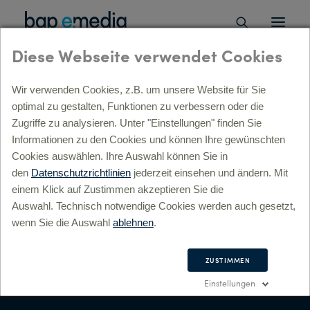
Diese Webseite verwendet Cookies
Wir verwenden Cookies, z.B. um unsere Website für Sie
optimal zu gestalten, Funktionen zu verbessern oder die
ÜBERSICHT
Zugriffe zu analysieren. Unter "Einstellungen" finden Sie
Informationen zu den Cookies und können Ihre gewünschten
Strategie, Beratung, digitale Transformation »
ÜBERSICHT
Cookies auswählen. Ihre Auswahl können Sie in
lyse »
den
Datenschutzrichtlinien
jederzeit einsehen und ändern. Mit
l-Service Beratung »
einem Klick auf Zustimmen akzeptieren Sie die
itale Prozesse & Transformation »
Auswahl. Technisch notwendige Cookies werden auch gesetzt,
gital Commerce »
wenn Sie die Auswahl
ablehnen
.
sulting »
Konzept, Kreation, Markenführung »
ÜBERSICHT
ZUSTIMMEN
andbuilding »
Einstellungen
rporate Design »