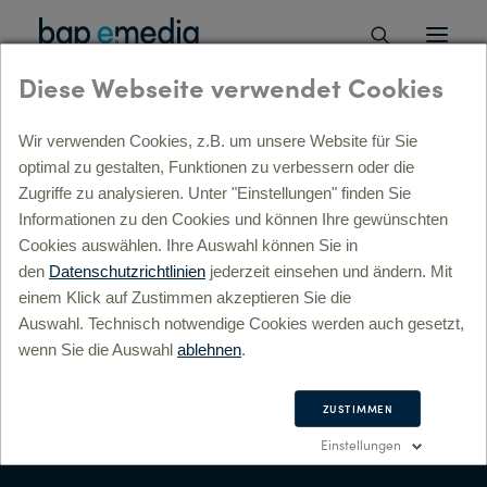
Diese Webseite verwendet Cookies
Wir verwenden Cookies, z.B. um unsere Website für Sie
Aktuelle Stellenangebote
optimal zu gestalten, Funktionen zu verbessern oder die
ÜBERSICHT
Zugriffe zu analysieren. Unter "Einstellungen" finden Sie
Informationen zu den Cookies und können Ihre gewünschten
Strategie, Beratung, digitale Transformation »
ÜBERSICHT
Wir bieten Dir vielfältige Möglichkeiten, Deine
Cookies auswählen. Ihre Auswahl können Sie in
lyse »
Kompetenzen für spannende Aufgaben
den
Datenschutzrichtlinien
jederzeit einsehen und ändern. Mit
l-Service Beratung »
einzusetzen. Komm in unser Team!
einem Klick auf Zustimmen akzeptieren Sie die
itale Prozesse & Transformation »
Auswahl. Technisch notwendige Cookies werden auch gesetzt,
gital Commerce »
wenn Sie die Auswahl
ablehnen
.
sulting »
BLITZBEWERBUNG »
Konzept, Kreation, Markenführung »
ÜBERSICHT
ZUSTIMMEN
andbuilding »
Einstellungen
STELLENANGEBOTE »
rporate Design »