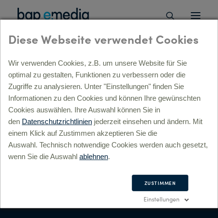
Diese Webseite verwendet Cookies
Wir verwenden Cookies, z.B. um unsere Website für Sie
Kunden
optimal zu gestalten, Funktionen zu verbessern oder die
ÜBERSICHT
Zugriffe zu analysieren. Unter "Einstellungen" finden Sie
Mehr als 20 Jahre Agentur-Erfahrung ...
Informationen zu den Cookies und können Ihre gewünschten
Strategie, Beratung, digitale Transformation »
ÜBERSICHT
Cookies auswählen. Ihre Auswahl können Sie in
lyse »
den
Datenschutzrichtlinien
jederzeit einsehen und ändern. Mit
… bedeuten mehr als 1.000 große und kleine Projekte für
l-Service Beratung »
einem Klick auf Zustimmen akzeptieren Sie die
aktuell mehr als 100 betreute und treue Kunden. Dazu
itale Prozesse & Transformation »
Auswahl. Technisch notwendige Cookies werden auch gesetzt,
zählen starke Marken und Global Player ebenso wie
gital Commerce »
wenn Sie die Auswahl
ablehnen
.
mittelständische Unternehmen aus der Region, namhafte
sulting »
Kulturbetriebe, bundesweit tätige öffentliche Einrichtungen
Konzept, Kreation, Markenführung »
ÜBERSICHT
oder gemeinnützige Organisationen.
ZUSTIMMEN
andbuilding »
Einstellungen
Sie alle schätzen unseren Full-Service Anspruch und
rporate Design »
interdisziplinäres Denken: Als Digital first-Agentur mit dem