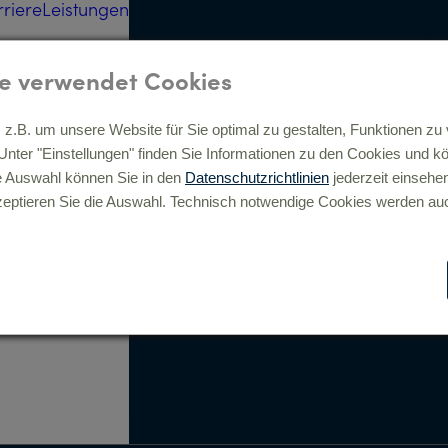
rriere
Leistungen
Strategie, Beratung, digitale
Transformation »
e verwendet Cookies
z.B. um unsere Website für Sie optimal zu gestalten, Funktionen zu 
Analyse »
. Unter "Einstellungen" finden Sie Informationen zu den Cookies und 
Full-Service Beratung »
e Auswahl können Sie in den
Datenschutzrichtlinien
jederzeit einsehe
Digitale Prozesse &
eptieren Sie die Auswahl. Technisch notwendige Cookies werden auc
Transformation »
Digital Commerce »
Consulting »