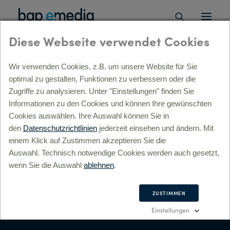
Diese Webseite verwendet Cookies
Wir verwenden Cookies, z.B. um unsere Website für Sie
optimal zu gestalten, Funktionen zu verbessern oder die
ÜBERSICHT
Zugriffe zu analysieren. Unter "Einstellungen" finden Sie
Informationen zu den Cookies und können Ihre gewünschten
Strategie, Beratung, digitale Transformation »
ÜBERSICHT
Cookies auswählen. Ihre Auswahl können Sie in
lyse »
den
Datenschutzrichtlinien
jederzeit einsehen und ändern. Mit
l-Service Beratung »
einem Klick auf Zustimmen akzeptieren Sie die
itale Prozesse & Transformation »
Auswahl. Technisch notwendige Cookies werden auch gesetzt,
gital Commerce »
wenn Sie die Auswahl
ablehnen
.
sulting »
Konzept, Kreation, Markenführung »
ÜBERSICHT
ZUSTIMMEN
andbuilding »
Einstellungen
rporate Design »
E-Commerce