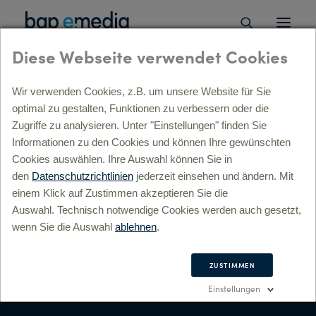
Diese Webseite verwendet Cookies
ÜBERSICHT
Wir verwenden Cookies, z.B. um unsere Website für Sie
optimal zu gestalten, Funktionen zu verbessern oder die
ÜBERSICHT
Zugriffe zu analysieren. Unter "Einstellungen" finden Sie
Informationen zu den Cookies und können Ihre gewünschten
Strategie, Beratung, digitale Transformation »
ÜBERSICHT
Cookies auswählen. Ihre Auswahl können Sie in
lyse »
den
Datenschutzrichtlinien
jederzeit einsehen und ändern. Mit
Good Morning
l-Service Beratung »
einem Klick auf Zustimmen akzeptieren Sie die
itale Prozesse & Transformation »
Starbucks
Auswahl. Technisch notwendige Cookies werden auch gesetzt,
gital Commerce »
wenn Sie die Auswahl
ablehnen
.
sulting »
Konzept, Kreation, Markenführung »
ÜBERSICHT
ZUSTIMMEN
Starbucks’ Social Media Kampagne – Onepager mit
andbuilding »
“Hallo-Wach”-Effekt.
Gemeinsam mit Benning, Gluth &
Einstellungen
rporate Design »
Partner hat bgp e.media die Special-Interest-Site “Good