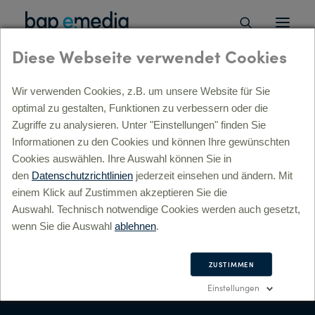
Diese Webseite verwendet Cookies
ÜBERSICHT
Wir verwenden Cookies, z.B. um unsere Website für Sie
optimal zu gestalten, Funktionen zu verbessern oder die
ÜBERSICHT
Zugriffe zu analysieren. Unter "Einstellungen" finden Sie
Informationen zu den Cookies und können Ihre gewünschten
Strategie, Beratung, digitale Transformation »
ÜBERSICHT
Cookies auswählen. Ihre Auswahl können Sie in
lyse »
den
Datenschutzrichtlinien
jederzeit einsehen und ändern. Mit
vsf Anzeigen Kampagne
l-Service Beratung »
einem Klick auf Zustimmen akzeptieren Sie die
itale Prozesse & Transformation »
2014
Auswahl. Technisch notwendige Cookies werden auch gesetzt,
gital Commerce »
wenn Sie die Auswahl
ablehnen
.
sulting »
Konzept, Kreation, Markenführung »
ÜBERSICHT
Premium Mobilität –
ZUSTIMMEN
andbuilding »
Kommunikation für eine
Einstellungen
rporate Design »
anspruchsvolle Zielgruppe.