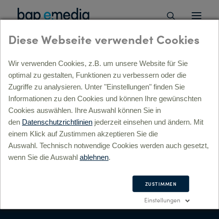
Diese Webseite verwendet Cookies
ÜBERSICHT
Wir verwenden Cookies, z.B. um unsere Website für Sie
optimal zu gestalten, Funktionen zu verbessern oder die
ÜBERSICHT
Zugriffe zu analysieren. Unter "Einstellungen" finden Sie
Informationen zu den Cookies und können Ihre gewünschten
Strategie, Beratung, digitale Transformation »
ÜBERSICHT
Cookies auswählen. Ihre Auswahl können Sie in
lyse »
den
Datenschutzrichtlinien
jederzeit einsehen und ändern. Mit
vsf Katalog 2016
l-Service Beratung »
einem Klick auf Zustimmen akzeptieren Sie die
itale Prozesse & Transformation »
Auswahl. Technisch notwendige Cookies werden auch gesetzt,
gital Commerce »
wenn Sie die Auswahl
ablehnen
.
sulting »
Kreatives Katalog-Design mit viel
Natur – neue Broschüre für die vsf
Konzept, Kreation, Markenführung »
ÜBERSICHT
ZUSTIMMEN
fahrradmanufaktur
andbuilding »
Einstellungen
rporate Design »
Das dritte Jahr infolge hat bgp e.media den Produkt-