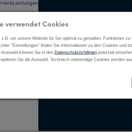
rriere
Leistungen
Strategie, Beratung, digitale
Transformation »
e verwendet Cookies
z.B. um unsere Website für Sie optimal zu gestalten, Funktionen zu 
Analyse »
. Unter "Einstellungen" finden Sie Informationen zu den Cookies und 
Full-Service Beratung »
e Auswahl können Sie in den
Datenschutzrichtlinien
jederzeit einsehe
Digitale Prozesse &
eptieren Sie die Auswahl. Technisch notwendige Cookies werden auc
Transformation »
Digital Commerce »
Consulting »