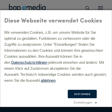
Diese Webseite verwendet Cookies
ÜBERSICHT
Wir verwenden Cookies, z.B. um unsere Website für Sie
optimal zu gestalten, Funktionen zu verbessern oder die
ÜBERSICHT
Zugriffe zu analysieren. Unter "Einstellungen" finden Sie
Informationen zu den Cookies und können Ihre gewünschten
Strategie, Beratung, digitale Transformation »
ÜBERSICHT
Cookies auswählen. Ihre Auswahl können Sie in
lyse »
den
Datenschutzrichtlinien
jederzeit einsehen und ändern. Mit
CentrO Couponheft
l-Service Beratung »
einem Klick auf Zustimmen akzeptieren Sie die
itale Prozesse & Transformation »
Auswahl. Technisch notwendige Cookies werden auch gesetzt,
gital Commerce »
wenn Sie die Auswahl
ablehnen
.
sulting »
CRM-Aktionen leicht gemacht –
Coupon-System fürs CentrO
Konzept, Kreation, Markenführung »
ÜBERSICHT
ZUSTIMMEN
andbuilding »
Einstellungen
Für alle CRM-Aktionen steht dem dem Oberhausener
rporate Design »
Shoppingriesen CentrO ein ausgeklügeltes Analyse-Tool