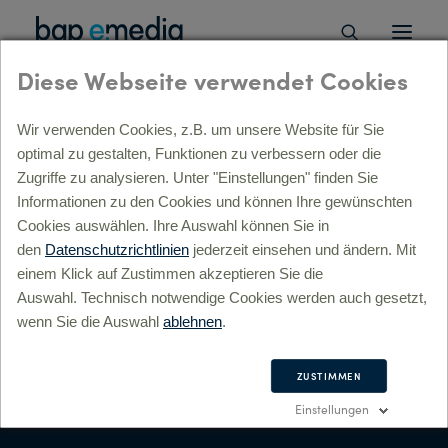
Diese Webseite verwendet Cookies
ÜBERSICHT
Wir verwenden Cookies, z.B. um unsere Website für Sie
optimal zu gestalten, Funktionen zu verbessern oder die
ÜBERSICHT
Zugriffe zu analysieren. Unter "Einstellungen" finden Sie
Informationen zu den Cookies und können Ihre gewünschten
Strategie, Beratung, digitale Transformation »
ÜBERSICHT
Cookies auswählen. Ihre Auswahl können Sie in
lyse »
den
Datenschutzrichtlinien
jederzeit einsehen und ändern. Mit
Weli Stahl Website
l-Service Beratung »
einem Klick auf Zustimmen akzeptieren Sie die
itale Prozesse & Transformation »
Auswahl. Technisch notwendige Cookies werden auch gesetzt,
gital Commerce »
wenn Sie die Auswahl
ablehnen
.
sulting »
WELI-Stahl Oberhausen. Die neue Website: Alles – aber
kein Schrott.
Die zunehmende Ressourcen-Knappheit
Konzept, Kreation, Markenführung »
ÜBERSICHT
ZUSTIMMEN
macht Entsorgungs- und Recyclingbetriebe zu einem
andbuilding »
Einstellungen
wichtigen Baustein bei der Rückführung wertvoller
rporate Design »
Rohstoffe in den Produktionszyklus. Insbesondere