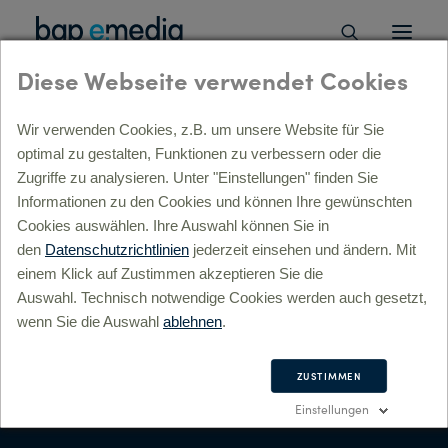
Diese Webseite verwendet Cookies
Wir verwenden Cookies, z.B. um unsere Website für Sie
optimal zu gestalten, Funktionen zu verbessern oder die
ÜBERSICHT
Zugriffe zu analysieren. Unter "Einstellungen" finden Sie
Informationen zu den Cookies und können Ihre gewünschten
Strategie, Beratung, digitale Transformation »
ÜBERSICHT
Cookies auswählen. Ihre Auswahl können Sie in
lyse »
den
Datenschutzrichtlinien
jederzeit einsehen und ändern. Mit
l-Service Beratung »
einem Klick auf Zustimmen akzeptieren Sie die
itale Prozesse & Transformation »
Auswahl. Technisch notwendige Cookies werden auch gesetzt,
gital Commerce »
wenn Sie die Auswahl
ablehnen
.
sulting »
e-bike manufaktur
Konzept, Kreation, Markenführung »
ÜBERSICHT
ZUSTIMMEN
andbuilding »
Einstellungen
rporate Design »