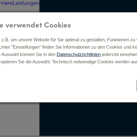
rriere
Leistungen
Strategie, Beratung, digitale
Transformation »
e verwendet Cookies
z.B. um unsere Website für Sie optimal zu gestalten, Funktionen zu 
Analyse »
. Unter "Einstellungen" finden Sie Informationen zu den Cookies und 
Full-Service Beratung »
e Auswahl können Sie in den
Datenschutzrichtlinien
jederzeit einsehe
Digitale Prozesse &
eptieren Sie die Auswahl. Technisch notwendige Cookies werden auc
Transformation »
Digital Commerce »
Consulting »
Laco YouTube