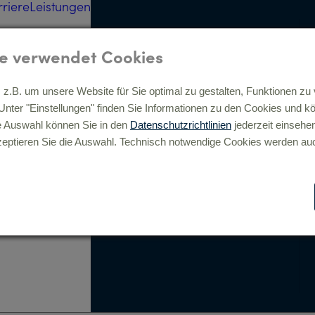
rriere
Leistungen
Strategie, Beratung, digitale
Transformation »
e verwendet Cookies
z.B. um unsere Website für Sie optimal zu gestalten, Funktionen zu 
Analyse »
. Unter "Einstellungen" finden Sie Informationen zu den Cookies und 
Full-Service Beratung »
e Auswahl können Sie in den
Datenschutzrichtlinien
jederzeit einsehe
Digitale Prozesse &
eptieren Sie die Auswahl. Technisch notwendige Cookies werden auc
Transformation »
Digital Commerce »
Consulting »
Elspass